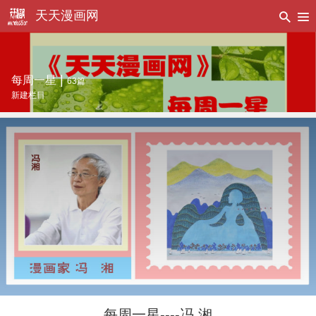
天天漫画网
|
每周一星
63篇
新建栏目
每周一星----冯 湘