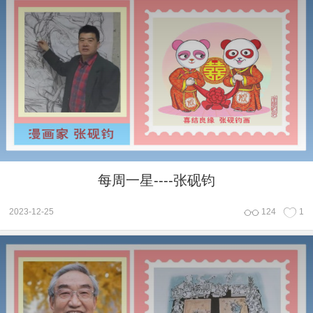
每周一星----张砚钧
2023-12-25
124
1